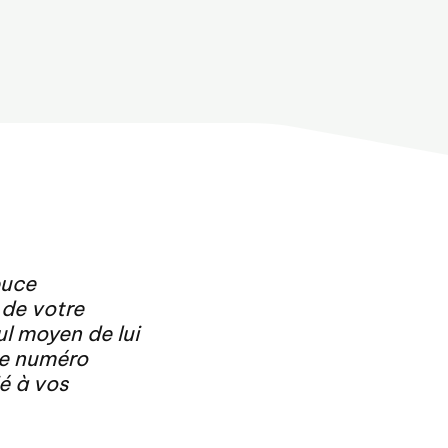
puce
 de votre
eul moyen de lui
le numéro
ié à vos