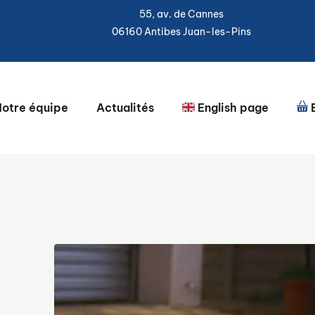
55, av. de Cannes
06160 Antibes Juan-les-Pins
otre équipe
Actualités
English page
B