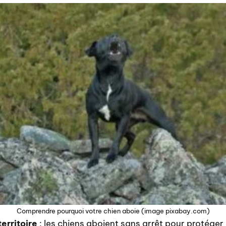
Comprendre pourquoi votre chien aboie (image pixabay.com)
erritoire
: les chiens aboient sans arrêt pour protéger l