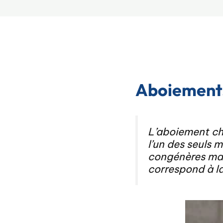
Aboiements
L’aboiement che
l’un des seuls
congénères mai
correspond à l