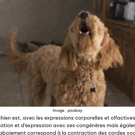
Image : pixabay
ien est, avec les expressions corporelles et olfactives,
tion et d’expression avec ses congénères mais égale
’aboiement correspond à la contraction des cordes voc