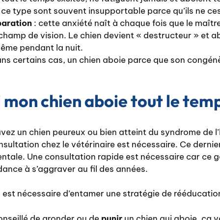
ce type sont souvent insupportable parce qu’ils ne ce
paration
: cette anxiété naît à chaque fois que le maîtr
champ de vision. Le chien devient « destructeur » et a
ême pendant la nuit.
ans certains cas, un chien aboie parce que son congén
i mon chien aboie tout le tem
vez un chien peureux ou bien atteint du syndrome de l’
nsultation chez le vétérinaire est nécessaire. Ce derni
tale. Une consultation rapide est nécessaire car ce g
nce à s’aggraver au fil des années.
il est nécessaire d’entamer une stratégie de rééducatio
conseillé de gronder ou de
punir
un chien qui aboie, ca 