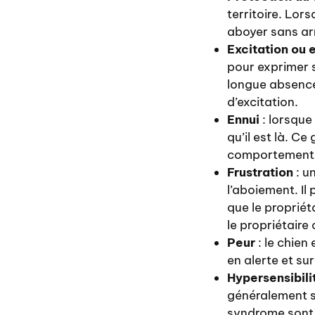
territoire. Lor
aboyer sans arr
Excitation ou
pour exprimer s
longue absence
d’excitation.
Ennui
: lorsque
qu’il est là. 
comportements 
Frustration
: u
l’aboiement. Il
que le propriét
le propriétaire
Peur
: le chien
en alerte et su
Hypersensibili
généralement sé
syndrome sont t