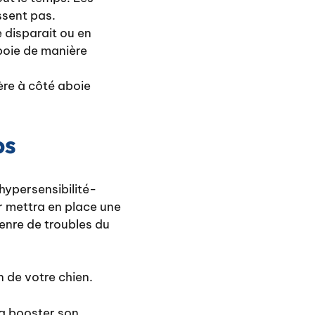
ssent pas.
e disparait ou en
boie de manière
ère à côté aboie
ps
hypersensibilité-
er mettra en place une
enre de troubles du
n de votre chien.
va booster son