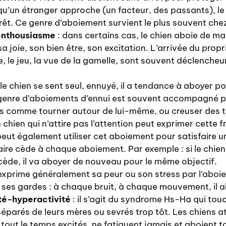
squ’un étranger approche (un facteur, des passants), le
êt. Ce genre d’aboiement survient le plus souvent chez
 enthousiasme
: dans certains cas, le chien aboie de m
a joie, son bien être, son excitation. L’arrivée du propr
, le jeu, la vue de la gamelle, sont souvent déclenche
 le chien se sent seul, ennuyé, il a tendance à aboyer p
Ce genre d’aboiements d’ennui est souvent accompagné p
comme tourner autour de lui-même, ou creuser des tro
n chien qui n’attire pas l’attention peut exprimer cette f
 peut également utiliser cet aboiement pour satisfaire u
aire cède à chaque aboiement. Par exemple : si le chien 
 cède, il va aboyer de nouveau pour le même objectif.
 exprime généralement sa peur ou son stress par l’aboie
r ses gardes : à chaque bruit, à chaque mouvement, il a
té-hyperactivité
: il s’agit du syndrome Hs-Ha qui touc
parés de leurs mères ou sevrés trop tôt. Les chiens at
out le temps excités, ne fatiguent jamais et aboient t