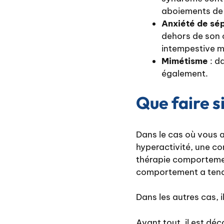
aboiements de 
Anxiété de sé
dehors de son 
intempestive m
Mimétisme
: d
également.
Que faire s
Dans le cas où vous a
hyperactivité, une co
thérapie comportemen
comportement a tenda
Dans les autres cas, 
Avant tout, il est dé