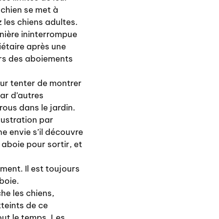
 chien se met à
 les chiens adultes.
anière ininterrompue
iétaire après une
urs des aboiements
our tenter de montrer
ar d’autres
us dans le jardin.
rustration par
ne envie s’il découvre
aboie pour sortir, et
ment. Il est toujours
boie.
he les chiens,
teints de ce
out le temps. Les