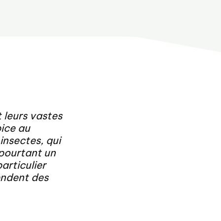
 leurs vastes
pice au
 insectes, qui
 pourtant un
articulier
cendent des