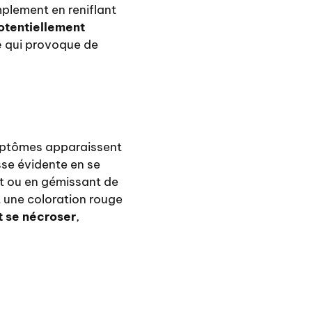
mplement en reniflant
tentiellement
e
qui provoque de
ymptômes apparaissent
sse évidente en se
t ou en gémissant de
 une coloration rouge
t se nécroser
,