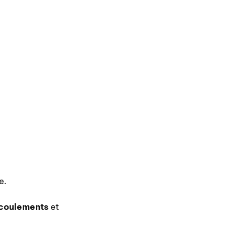
e.
coulements
et