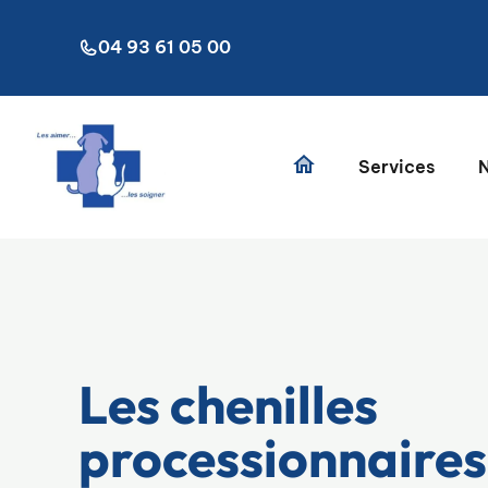
Aller
au
04 93 61 05 00
contenu
Services
N
Les chenilles
processionnaires