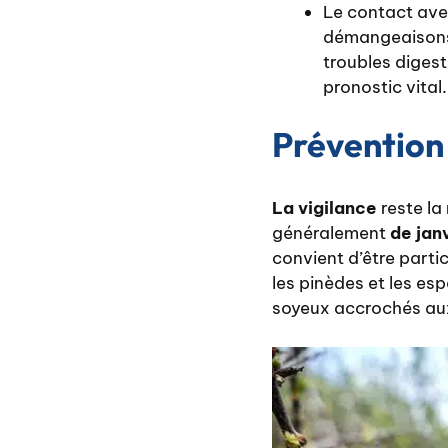
Le contact ave
démangeaisons 
troubles digest
pronostic vital.
Prévention 
La vigilance
reste la
généralement
de janv
convient d’être parti
les pinèdes et les es
soyeux accrochés aux