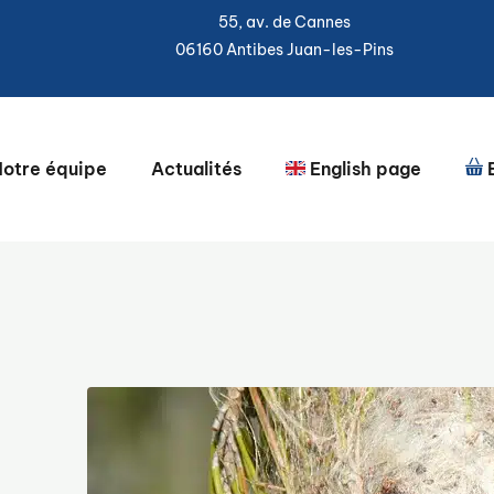
55, av. de Cannes
06160 Antibes Juan-les-Pins
otre équipe
Actualités
English page
B