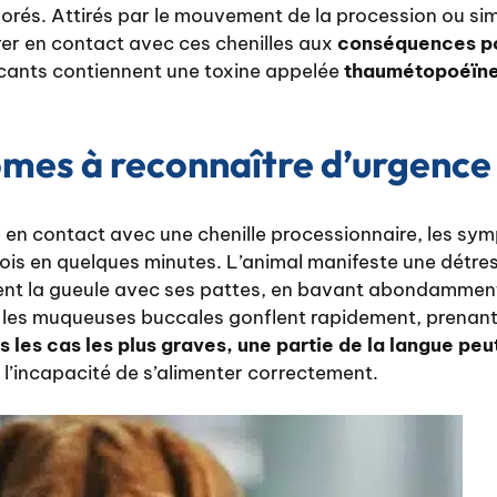
orés. Attirés par le mouvement de la procession ou si
trer en contact avec ces chenilles aux
conséquences po
ticants contiennent une toxine appelée
thaumétopoéïn
mes à reconnaître d’urgence
e en contact avec une chenille processionnaire, les s
ois en quelques minutes. L’animal manifeste une détre
ent la gueule avec ses pattes, en bavant abondammen
t les muqueuses buccales gonflent rapidement, prenant
 les cas les plus graves, une partie de la langue peu
s l’incapacité de s’alimenter correctement.