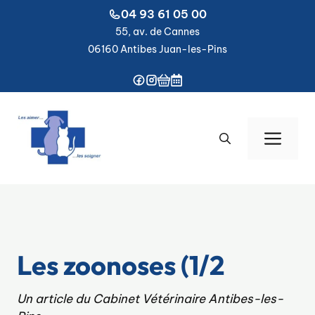
Aller
04 93 61 05 00
au
55, av. de Cannes
contenu
06160 Antibes Juan-les-Pins
Men
Les zoonoses (1/2
Un article du Cabinet Vétérinaire Antibes-les-